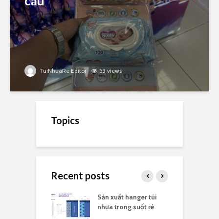
cầu
TuiNhuaRe Editor
53 views
Topics
Recent posts
ất túi nhựa
Sản xuất hanger túi
X
suốt kích thước
nhựa trong suốt rẻ
t