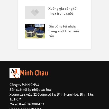
ất túi nhựa in
Xưởng gia công túi
I
ngân hàng
nhựa trong suốt
s
Gia công túi nhựa
ựa nylong là gì
T
trong suốt theo yêu
p
cầu
c
Công ty MINH CHÂU
Sản xuất túi ép nhiệt các loại
Xưởng sản xuất: 22 đường số 1, p Bình Hưng Hoà, Bình Tân,
Tp.HCM
Mã số thuế: 3401186170