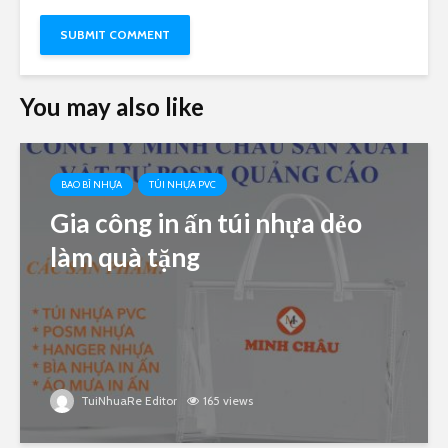
You may also like
BAO BÌ NHỰA
TÚI NHỰA PVC
Gia công in ấn túi nhựa dẻo
làm quà tặng
TuiNhuaRe Editor
165 views