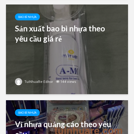
BAO BÌ NHỰA
Sản xuất bao bì nhựa theo
yêu cầu giá rẻ
TuiNhuaRe Editor
144 views
BAO BÌ NHỰA
Vỉ nhựa quảng cáo theo yêu