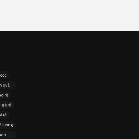
pccc
àm quà
áo rẻ
 giá rẻ
á rẻ
ố lượng
theo