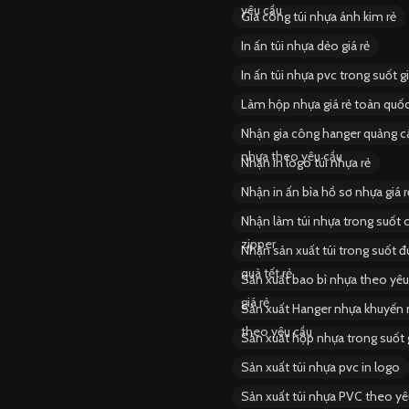
yêu cầu
Gia công túi nhựa ánh kim rẻ
In ấn túi nhựa dẻo giá rẻ
In ấn túi nhựa pvc trong suốt gi
Làm hộp nhựa giá rẻ toàn quố
Nhận gia công hanger quảng c
nhựa theo yêu cầu
Nhận in logo túi nhựa rẻ
Nhận in ấn bìa hồ sơ nhựa giá r
Nhận làm túi nhựa trong suốt 
zipper
Nhận sản xuất túi trong suốt 
quà tết rẻ
Sản xuất bao bì nhựa theo yêu
giá rẻ
Sản xuất Hanger nhựa khuyến
theo yêu cầu
Sản xuất hộp nhựa trong suốt g
Sản xuất túi nhựa pvc in logo
Sản xuất túi nhựa PVC theo yê