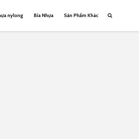
hựa nylong
Bìa Nhựa
Sản Phẩm Khác