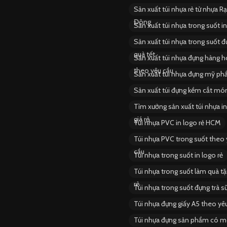
Sản xuất túi nhựa rẻ từ nhựa R
Đông
Sản xuất túi nhựa trong suốt i
Sản xuất túi nhựa trong suốt 
quà tết
Sản xuất túi nhựa đựng hàng 
theo yêu cầu
Sản xuất túi nhựa đựng mỹ ph
Sản xuất túi đựng kềm cắt mó
Tìm xưởng sản xuất túi nhựa i
giá rẻ
Túi nhựa PVC in logo rẻ HCM
Túi nhựa PVC trong suốt theo 
cầu
Túi nhựa trong suốt in logo rẻ
Túi nhựa trong suốt làm quà tặ
rẻ
Túi nhựa trong suốt đựng trà s
Túi nhựa đựng giấy A5 theo yê
Túi nhựa đựng sản phẩm có 