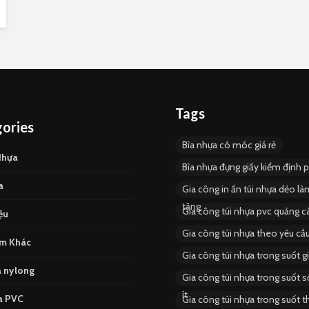
Tags
ories
Bìa nhựa có móc giá rẻ
Nhựa
Bìa nhựa đựng giấy kiểm định 
a
Gia công in ấn túi nhựa dẻo l
tặng
Gia công túi nhựa pvc quảng c
ệu
Gia công túi nhựa theo yêu cầu
m Khác
Gia công túi nhựa trong suốt gi
a nylong
Gia công túi nhựa trong suốt s
ít
a PVC
Gia công túi nhựa trong suốt 