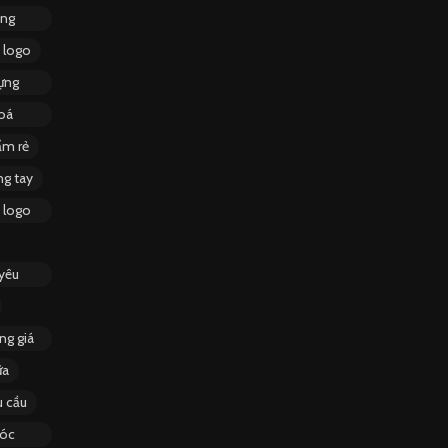
ạng
n logo
đựng
hoá
ẩm rẻ
ng tay
n logo
yêu
ng giá
ữa
u cầu
móc