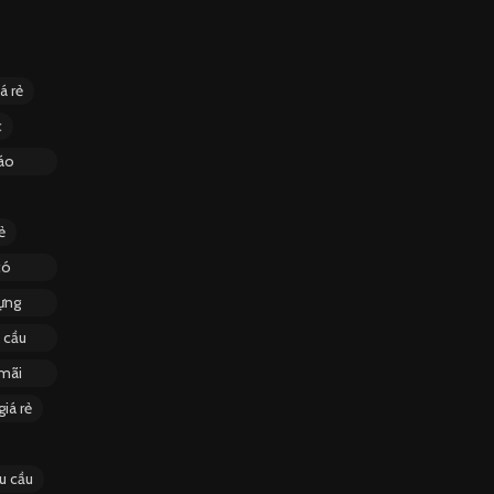
á rẻ
c
áo
ẻ
có
đựng
 cầu
 mãi
iá rẻ
u cầu