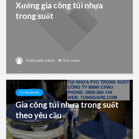
Xưởng gia công túi nhựa
trong suốt
TuiNhuaRe Editor
360 views
TÚI NHỰA PVC
Gia công túi nhựa trong suốt
theo yêu cầu