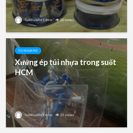
TuiNhuaRe Editor
26 views
TÚI NHỰA PVC
Xưởng ép túi nhựa trong suốt
HCM
TuiNhuaRe Editor
25 views