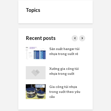
Topics
Recent posts
ất túi nhựa
Sản xuất hanger túi
X
suốt kích thước
nhựa trong suốt rẻ
t
ất túi nhựa in
Xưởng gia công túi
I
ngân hàng
nhựa trong suốt
s
Gia công túi nhựa
ựa nylong là gì
T
trong suốt theo yêu
p
cầu
c