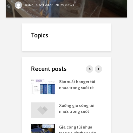
TuiNhuaRe Editor
25 views
Topics
Recent posts
ất túi nhựa
Sản xuất hanger túi
X
suốt kích thước
nhựa trong suốt rẻ
t
ất túi nhựa in
Xưởng gia công túi
I
ngân hàng
nhựa trong suốt
s
Gia công túi nhựa
ựa nylong là gì
T