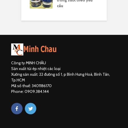
trong suốt theo yêu
p
cầu
c
Công ty MINH CHÂU
Sản xuất túi ép nhiệt các loại
Xưởng sản xuất: 22 đường số 1, p Bình Hưng Hoà, Bình Tân,
Tp.HCM
Mã số thuế: 3401186170
Phone: 0909.384.144