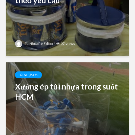
theo yêu cầu
TuiNhuaRe Editor
27 views
TÚI NHỰA PVC
Xưởng ép túi nhựa trong suốt
HCM