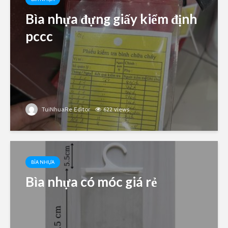
Bìa nhựa đựng giấy kiểm định
pccc
TuiNhuaRe Editor
622 views
BÌA NHỰA
Bìa nhựa có móc giá rẻ