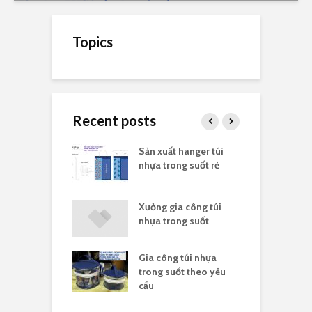
Topics
Recent posts
ất túi nhựa
Sản xuất hanger túi
X
suốt kích thước
nhựa trong suốt rẻ
t
ất túi nhựa in
Xưởng gia công túi
I
ngân hàng
nhựa trong suốt
s
Gia công túi nhựa
ựa nylong là gì
T
trong suốt theo yêu
p
cầu
c