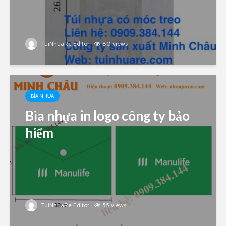
TuiNhuaRe Editor
80 views
BÌA NHỰA
Bìa nhựa in logo công ty bảo
hiểm
TuiNhuaRe Editor
55 views