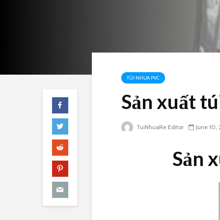
TÚI NHỰA PVC
Sản xuất tú
TuiNhuaRe Editor
June 10,
Sản x