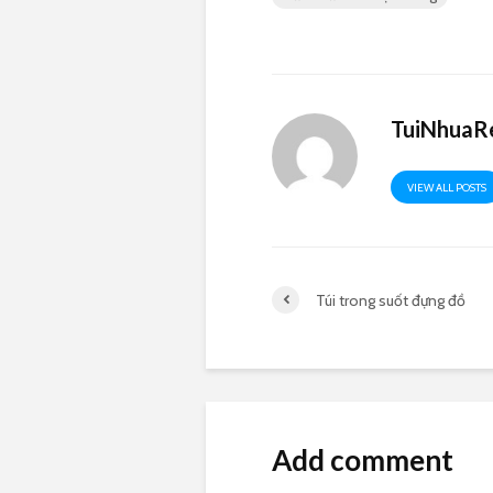
TuiNhuaRe
VIEW ALL POSTS
Túi trong suốt đựng đồ
Add comment