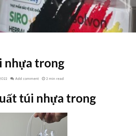
i nhựa trong
 2022
Add comment
2 min read
uất túi nhựa trong
Xưởng ép túi nhựa
Sản xuất
trong suốt HCM
trong su
lớn