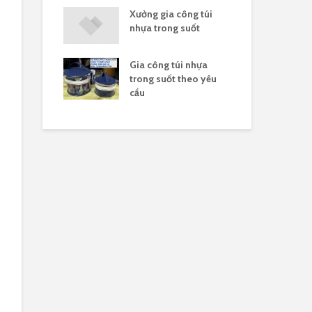
 túi nhựa in
Xưởng gia công túi
In 
ân hàng
nhựa trong suốt
suố
Gia công túi nhựa
 nylong là gì
Túi
trong suốt theo yêu
phẩ
cầu
cầu