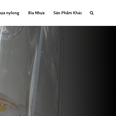
hựa nylong
Bìa Nhựa
Sản Phẩm Khác