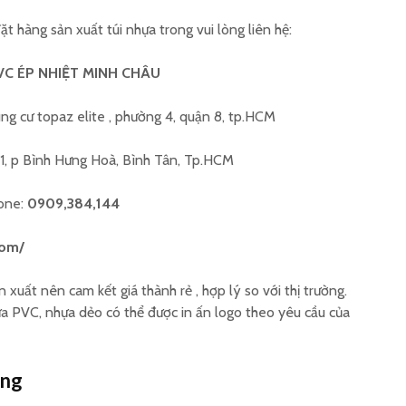
 hàng sản xuất túi nhựa trong vui lòng liên hệ:
VC ÉP NHIỆT MINH CHÂU
ng cư topaz elite , phường 4, quận 8, tp.HCM
1, p Bình Hưng Hoà, Bình Tân, Tp.HCM
hone:
0909,384,144
com/
n xuất nên cam kết giá thành rẻ , hợp lý so với thị trường.
ựa PVC, nhựa dẻo có thể được in ấn logo theo yêu cầu của
ong