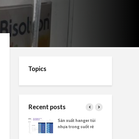
Topics
Recent posts
 túi nhựa
Sản xuất hanger túi
Xưở
ốt kích thước
nhựa trong suốt rẻ
tro